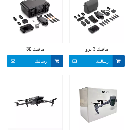
مافيك 3 برو
مافيك 3E
رسالتك
رسالتك