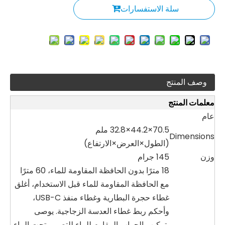
سلة الاستفسارات
وصف المنتج
معلمات المنتج
عام
70.5×44.2×32.8 ملم
Dimensions
(الطول×العرض×الارتفاع)
وزن
145 جرام
18 مترًا بدون الحافظة المقاومة للماء، 60 مترًا
مع الحافظة المقاومة للماء قبل الاستخدام، أغلق
غطاء حجرة البطارية وغطاء منفذ USB-C،
وأحكم ربط غطاء العدسة الزجاجية. يوصى
بتركيب الجراب المقاوم للماء للتصوير تحت الماء