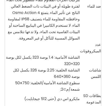
ضد للماء
لفترة طويلة أو في البيئات ذات الضغط العالي
الناتج عن تأثير الماء. يتمتع Osmo Action 4
وحافظته المقاومة للماء بتصنيف IP68 لمقاومة
الماء. لا تستخدم الكاميرا في الينابيع الساخنة أو
البيئات القاسية تحت الماء، ولا تدعها تتلامس مع
السوائل المسببة للتآكل أو غير المعروفة.
عدد
الميكروفونات
الشاشة الأمامية: 1.4 بوصة 323 بكسل لكل بوصة
320×320
شاشات
الشاشة الخلفية: 2.25 بوصة 326 بكسل لكل
اللمس
بوصة 360×640
سطوع الشاشة الأمامية/الخلفية: 750±50
شمعة/م⊃2;
بطاقات SD
مايكرو اس دي (حتى 512 جيجابايت)
المدعومة