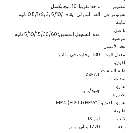
التصوير
واحد: تقريبا. 10 ميجابكسل
الفوتوغرافي
العد التنازلي: إيقاف/0.5/1/2/3/5/10 ثانية
الثابتة
ما قبل
مدة التسجيل المسبق: 5/10/15/30/60 ثانية
التوصية
الحد الأقصى
لمعدل البت
130 ميجابت في الثانية
للفيديو
نظام الملفات
exFAT
المدعومة
تنسيق
جبيغ/راو
الصورة
تنسيق الفيديو
MP4 (H.264/HEVC)
بطارية
يكتب
ليبو 1S
سعة
1770 مللي أمبير