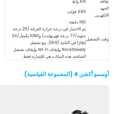
طاقة
6.8 واط
الجهد
3.85 فولت
االكهربى
160 دقيقة
تم الاختبار في درجة حرارة الغرفة (25 درجة
مئوية/77 درجة فهرنهايت) و1080 بكسل/24
وقت التشغيل
إطارًا في الثانية (16:9)، مع تشغيل
RockSteady وإيقاف Wi-Fi وإيقاف تشغيل
الشاشة. هذه البيانات هي للإشارة فقط.
أوسمو أكشن 4 (المجموعة القياسية)