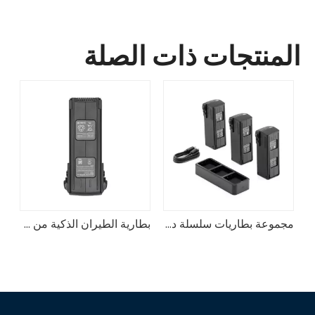
المنتجات ذات الصلة
مجموعة بطاريات سلسلة دي جي آي مافيك 3 إنتربرايز
بطارية الطيران الذكية من سلسلة DJI Mavic 3